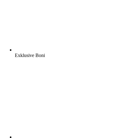
Exklusive Boni