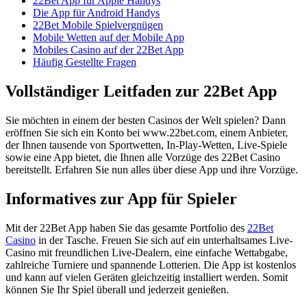
22Bet App für Apple Handys
Die App für Android Handys
22Bet Mobile Spielvergnügen
Mobile Wetten auf der Mobile App
Mobiles Casino auf der 22Bet App
Häufig Gestellte Fragen
Vollständiger Leitfaden zur 22Bet App
Sie möchten in einem der besten Casinos der Welt spielen? Dann
eröffnen Sie sich ein Konto bei www.22bet.com, einem Anbieter,
der Ihnen tausende von Sportwetten, In-Play-Wetten, Live-Spiele
sowie eine App bietet, die Ihnen alle Vorzüge des 22Bet Casino
bereitstellt. Erfahren Sie nun alles über diese App und ihre Vorzüge.
Informatives zur App für Spieler
Mit der 22Bet App haben Sie das gesamte Portfolio des
22Bet
Casino
in der Tasche. Freuen Sie sich auf ein unterhaltsames Live-
Casino mit freundlichen Live-Dealern, eine einfache Wettabgabe,
zahlreiche Turniere und spannende Lotterien. Die App ist kostenlos
und kann auf vielen Geräten gleichzeitig installiert werden. Somit
können Sie Ihr Spiel überall und jederzeit genießen.