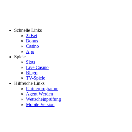
Schnelle Links
22Bet
Bonus
Casino
App
Spiele
Slots
Live Casino
Bingo
TV-Spiele
Hilfreiche Links
Partnerprogramm
Agent Werden
Wettscheinprüfung
Mobile Version