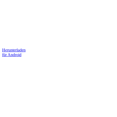
Herunterladen
für Android