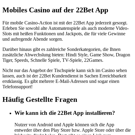
Mobiles Casino auf der 22Bet App
Für mobile Casino-Action ist mit der 22Bet App jederzeit gesorgt.
Erleben Sie sowohl alte Automatenspiele als auch moderne Video-
Slots mit heißen Funktionen und Jackpots, die für viele Gewinne
und aufregende Abende sorgen.
Darüber hinaus gibt es zahlreiche Sonderkategorien, die Ihnen
zusätzliche Abwechslung bieten: Hindi Style, Game Show, Dragon
Tiger, Speeds, Schnelle Spiele, TV-Spiele, 22Games.
Nicht nur das Angebot der Tischspiele kann sich im Casino sehen
lassen, auch ist der 22Bet Kundendienst in Sachen Erreichbarkeit
erstklassig. Es gibt mehrere E-Mail-Adressen und sogar einen
Telefonsupport!
Häufig Gestellte Fragen
Wie kann ich die 22Bet App installieren?
Nutzer von Android und Apple können sich die App
entweder über den Play Store bzw. Apple Store oder über die