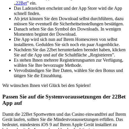
„
22Bet
” ein.
Das Ladezeichen erscheint und der App Store wird die App
schnell finden.
Ab jetzt können Sie den Download selbst durchführen, dazu
müssen Sie eventuell die Sicherheitseinstellungen bestätigen.
Danach sehen Sie das Symbol des Downloads. In wenigen
Momenten beginnt der Download.
Die App wird sich nun auf Ihrem Homescreen von selbst
installieren. Gedulden Sie sich noch ein paar Augenblicke.
Nachdem Sie das 22bet herunterladen beendet haben, klicken
Sie auf die App und auf die Schaltfläche „Registrieren”.
Es stehen Ihnen mehrere Registrierungsarten zur Verfügung,
wählen Sie Ihre bevorzugte Methode.
Vervollständigen Sie Ihre Daten, wählen Sie den Bonus und
tätigen Sie die Einzahlung.
Wir wünschen Ihnen viel Glück bei den Spielen!
Passen Sie auf die Systemvoraussetzungen der 22Bet
App auf
Damit die 22Bet Sportwetten und das Casino einwandfrei auf Ihrem
Gerät laufen, sollten Sie die Mindestvoraussetzungen erfüllen. Das
bedeutet, mindestens iOS 9 auf Ihrem Apple Gerät installiert zu